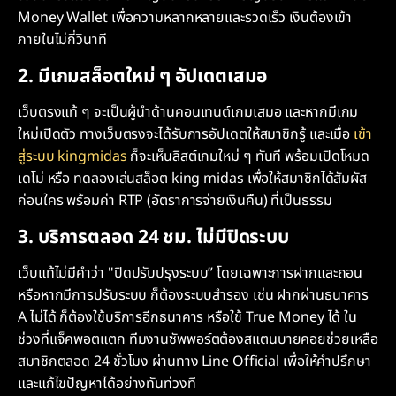
Money Wallet เพื่อความหลากหลายและรวดเร็ว เงินต้องเข้า
ภายในไม่กี่วินาที
2. มีเกมสล็อตใหม่ ๆ อัปเดตเสมอ
เว็บตรงแท้ ๆ จะเป็นผู้นำด้านคอนเทนต์เกมเสมอ และหากมีเกม
ใหม่เปิดตัว ทางเว็บตรงจะได้รับการอัปเดตให้สมาชิกรู้ และเมื่อ
เข้า
สู่ระบบ kingmidas
ก็จะเห็นลิสต์เกมใหม่ ๆ ทันที พร้อมเปิดโหมด
เดโม่ หรือ ทดลองเล่นสล็อต king midas เพื่อให้สมาชิกได้สัมผัส
ก่อนใคร พร้อมค่า RTP (อัตราการจ่ายเงินคืน) ที่เป็นธรรม
3. บริการตลอด 24 ชม. ไม่มีปิดระบบ
เว็บแท้ไม่มีคำว่า "ปิดปรับปรุงระบบ” โดยเฉพาะการฝากและถอน
หรือหากมีการปรับระบบ ก็ต้องระบบสำรอง เช่น ฝากผ่านธนาคาร
A ไม่ได้ ก็ต้องใช้บริการอีกธนาคาร หรือใช้ True Money ได้ ใน
ช่วงที่แจ็คพอตแตก ทีมงานซัพพอร์ตต้องสแตนบายคอยช่วยเหลือ
สมาชิกตลอด 24 ชั่วโมง ผ่านทาง Line Official เพื่อให้คำปรึกษา
และแก้ไขปัญหาได้อย่างทันท่วงที