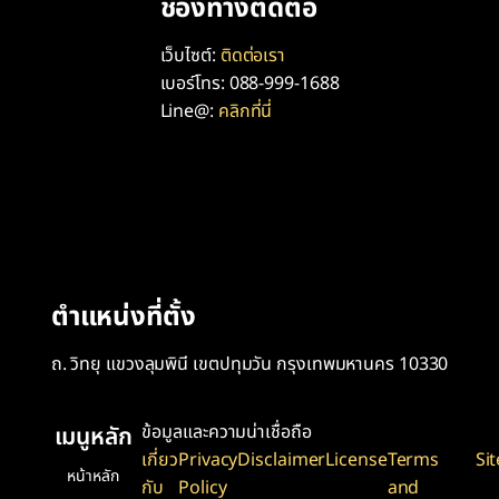
ช่องทางติดต่อ
เว็บไซต์:
ติดต่อเรา
เบอร์โทร: 088-999-1688
Line@:
คลิกที่นี่
ตำแหน่งที่ตั้ง
ถ. วิทยุ แขวงลุมพินี เขตปทุมวัน กรุงเทพมหานคร 10330
ข้อมูลและความน่าเชื่อถือ
เมนูหลัก
เกี่ยว
Privacy
Disclaimer
License
Terms
Si
หน้าหลัก
กับ
Policy
and