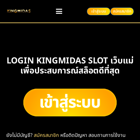
เข้าสู่ระบบ
สมัครสมาชิก
LOGIN KINGMIDAS SLOT เว็บแม่
เพื่อประสบการณ์สล็อตดีที่สุด
ยังไม่มีบัญชี?
สมัครสมาชิก
หรือติดปัญหา สอบถามการใช้งาน