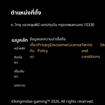
ตำแหน่งที่ตั้ง
ถ. วิทยุ แขวงลุมพินี เขตปทุมวัน กรุงเทพมหานคร 10330
ข้อมูลและความน่าเชื่อถือ
เมนูหลัก
เกี่ยว
Privacy
Disclaimer
License
Terms
Si
หน้าหลัก
กับ
Policy
and
เรา
conditions
ติดต่อ
เรา
เกี่ยวกับ
เรา
บทความ
©kingmidas-gaming™ 2026. All rights reserved.