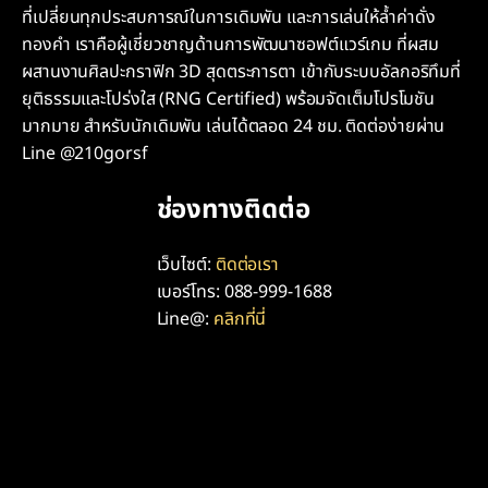
ที่เปลี่ยนทุกประสบการณ์ในการเดิมพัน และการเล่นให้ล้ำค่าดั่ง
ทองคำ เราคือผู้เชี่ยวชาญด้านการพัฒนาซอฟต์แวร์เกม ที่ผสม
ผสานงานศิลปะกราฟิก 3D สุดตระการตา เข้ากับระบบอัลกอริทึมที่
ยุติธรรมและโปร่งใส (RNG Certified) พร้อมจัดเต็มโปรโมชัน
มากมาย สำหรับนักเดิมพัน เล่นได้ตลอด 24 ชม. ติดต่อง่ายผ่าน
Line @210gorsf
ช่องทางติดต่อ
เว็บไซต์:
ติดต่อเรา
เบอร์โทร: 088-999-1688
Line@:
คลิกที่นี่